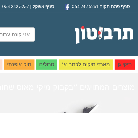
סניף
פתח תקוה
054-242-5261
סניף
אשקלון
054-242-5257
תיקי גן
מארזי תיקים לכתה א'
טרולים
תיק אופנתי
מוצרים המתויגים “בקבוק מיקי מאוס שחור
בית