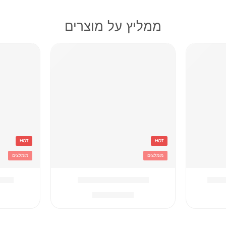
ממליץ על מוצרים
HOT
HOT
מומלצים
מומלצים
וסטיץ
אדום Converse תיק
אפור hampion
₪
259.90