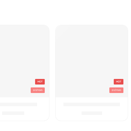
HOT
HOT
מומלצים
מומלצים
'בקבוק תרמי נירוסטה סטיץ
'תיק גן טרולי לילו 
₪
119.90
₪
49.90