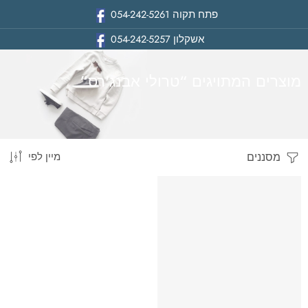
פתח תקוה
054-242-5261
אשקלון
054-242-5257
מוצרים המתויגים “טרולי אבנג'רס”
מסננים
מיין לפי
בית