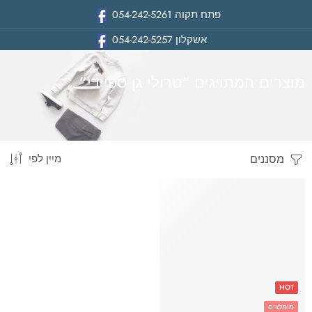
פתח תקוה
054-242-5261
אשקלון
054-242-5257
מוצרים המתויגים “טרולי גן ספיידי”
מסננים
מיין לפי
בית
HOT
מומלצים