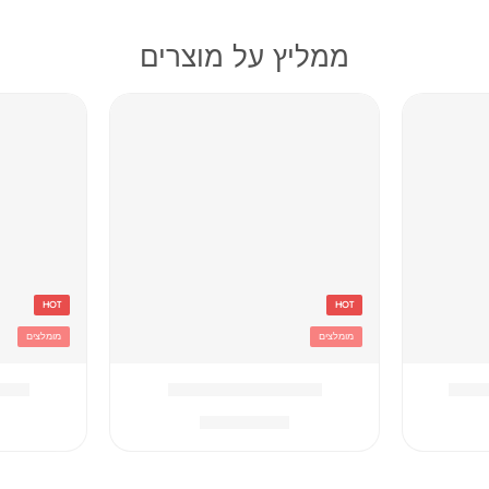
ממליץ על מוצרים
HOT
HOT
מומלצים
מומלצים
וסטיץ
אדום Converse תיק
אפור hampion
₪
259.90