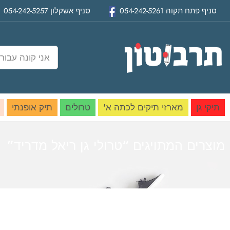
סניף
פתח תקוה
054-242-5261
סניף
אשקלון
054-242-5257
תיקי גן
מארזי תיקים לכתה א'
טרולים
תיק אופנתי
מוצרים המתויגים “טרולי גן ריאל מדריד”
בית