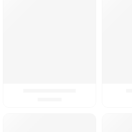
בי
המארז המושלם ברצלונה
₪
399.90