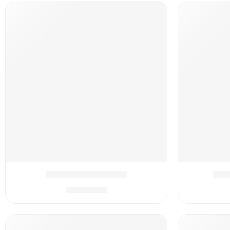
'רס
המארז המושלם איילה
₪
399.90