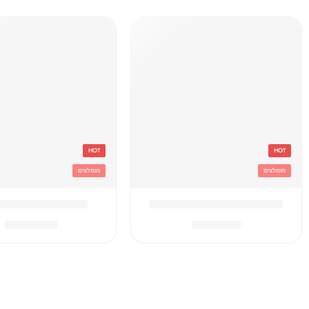
HOT
HOT
מומלצים
מומלצים
'בקבוק תרמי נירוסטה סטיץ
'תיק גן טרולי לילו 
₪
119.90
₪
49.90