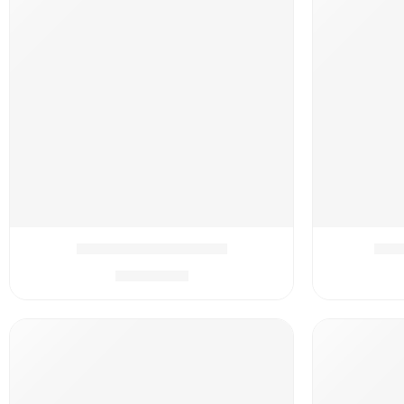
נים
המארז המושלם חד קרן
₪
399.90