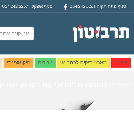
סניף
פתח תקוה
054-242-5261
סניף
אשקלון
054-242-5257
תיקי גן
מארזי תיקים לכתה א'
טרולים
תיק אופנתי
מוצרים המתויגים “טרולי עם בקבוק ועם ק
בית