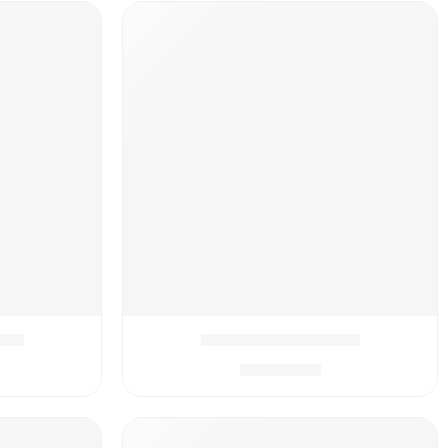
'המארז המושלם סטיץ
'המ
₪
399.90