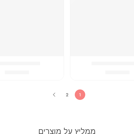
ז המושלם מיניונים
המארז המושלם סונ
₪
399.90
₪
399.90
2
1
ממליץ על מוצרים