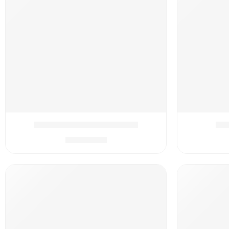
רגל
המארז המושלם כדורגל כחול
₪
399.90