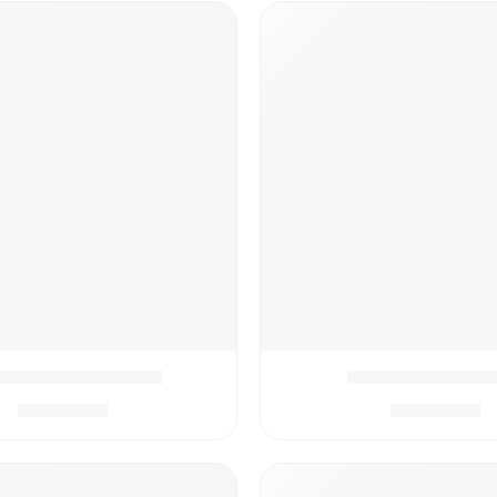
ארז המושלם סטיץ
המארז המושלם אבנג
₪
399.90
₪
399.90