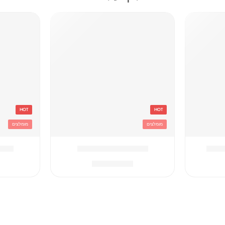
HOT
HOT
מומלצים
מומלצים
וסטיץ
אדום Converse תיק
אפור hampion
₪
259.90