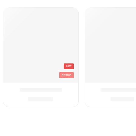
HOT
מומלצים
C תיק
אפור Converse תיק
₪
259.90
₪
179.90