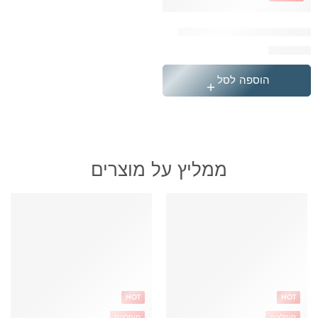
תיק טרולי קוויליט חום + סרט
₪
369.90
הוספה לסל
ממליץ על מוצרים
HOT
HOT
מומלצים
מומלצים