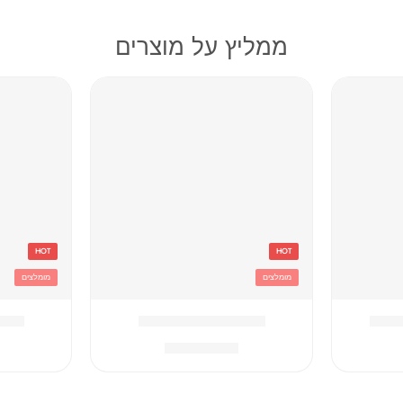
ממליץ על מוצרים
HOT
HOT
מומלצים
מומלצים
וסטיץ
אדום Converse תיק
אפור hampion
₪
259.90