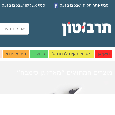
סניף
פתח תקוה
054-242-5261
סניף
אשקלון
054-242-5257
תיקי גן
מארזי תיקים לכתה א'
טרולים
תיק אופנתי
מוצרים המתויגים “מארז גן סימבה”
בית