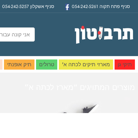
סניף
פתח תקוה
054-242-5261
סניף
אשקלון
054-242-5257
תיקי גן
מארזי תיקים לכתה א'
טרולים
תיק אופנתי
מוצרים המתויגים “מארז לכתה א”
בית