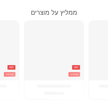
ממליץ על מוצרים
HOT
HOT
מומלצים
מומלצים
וסטיץ
אדום Converse תיק
אפור hampion
₪
259.90