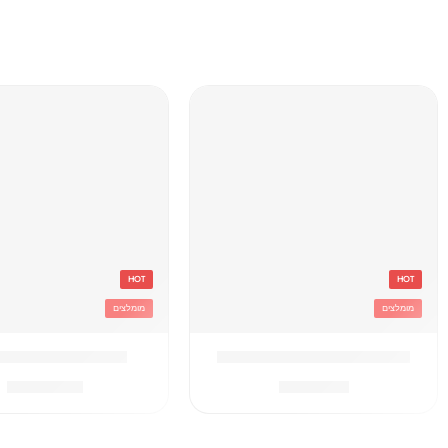
HOT
HOT
מומלצים
מומלצים
'בקבוק תרמי נירוסטה סטיץ
'תיק גן טרולי לילו 
₪
119.90
₪
49.90