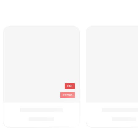
HOT
מומלצים
C תיק
אפור Converse תיק
₪
259.90
₪
179.90