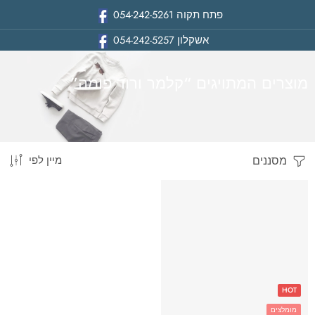
פתח תקוה
054-242-5261
אשקלון
054-242-5257
מוצרים המתויגים “קלמר ורוד פומה”
מסננים
מיין לפי
בית
HOT
מומלצים