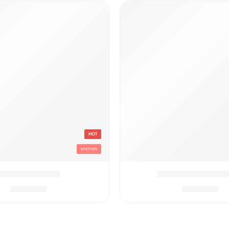
HOT
מומלצים
ור נייק
קלמר שחור פומה
₪
59.90
₪
69.90