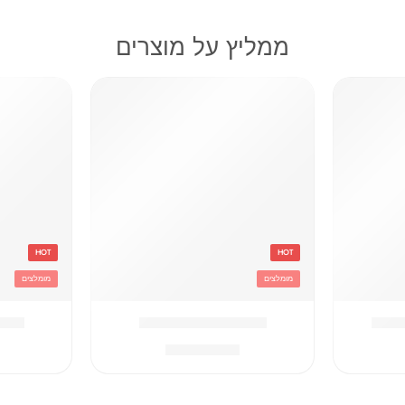
ממליץ על מוצרים
HOT
HOT
מומלצים
מומלצים
וסטיץ
אדום Converse תיק
אפור hampion
₪
259.90