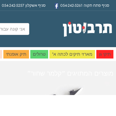
סניף
פתח תקוה
054-242-5261
סניף
אשקלון
054-242-5257
תיקי גן
מארזי תיקים לכתה א'
טרולים
תיק אופנתי
מוצרים המתויגים “קלמר שחור”
בית