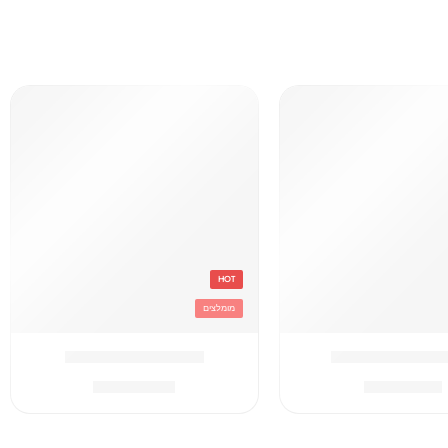
HOT
מומלצים
C תיק
אפור Converse תיק
₪
259.90
₪
179.90