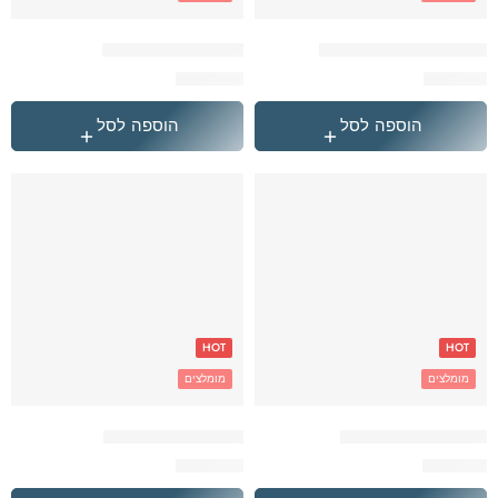
'תיק גן טרולי לילו וסטיץ
אדום Converse תיק
₪
259.90
₪
119.90
הוספה לסל
הוספה לסל
HOT
HOT
מומלצים
מומלצים
אפור Champion תיק
אפור Converse תיק
₪
259.90
₪
179.90