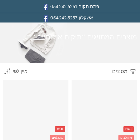
פתח תקוה
054-242-5261
אשקלון
054-242-5257
מוצרים המתויגים “תיקים איכותיים”
מסננים
מיין לפי
בית
HOT
HOT
מומלצים
מומלצים