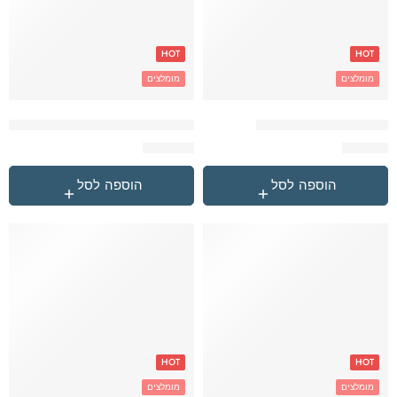
HOT
HOT
מומלצים
מומלצים
שחור זיגזג Explore תיק
שחור לוגו כסף Under Armour תיק
₪
179.90
₪
59.90
הוספה לסל
הוספה לסל
HOT
HOT
מומלצים
מומלצים