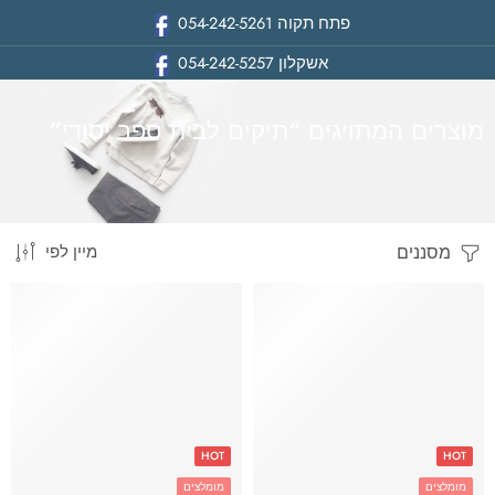
פתח תקוה
054-242-5261
אשקלון
054-242-5257
מוצרים המתויגים “תיקים לבית ספר יסודי”
מסננים
מיין לפי
בית
HOT
HOT
מומלצים
מומלצים