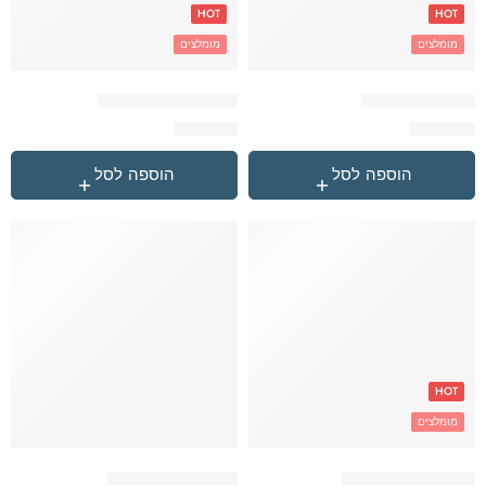
HOT
HOT
מומלצים
מומלצים
לבן Reebok תיק
נייבי Champion תיק
₪
179.90
₪
229.90
הוספה לסל
הוספה לסל
HOT
מומלצים
נייבי Converse תיק
סט ארנבון לכתה א