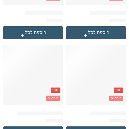
אדום Converse תיק
אפור Champion תיק
₪
179.90
₪
259.90
הוספה לסל
הוספה לסל
HOT
HOT
מומלצים
מומלצים
אפור Converse תיק
אפור Under Armour תיק
₪
299.90
₪
259.90