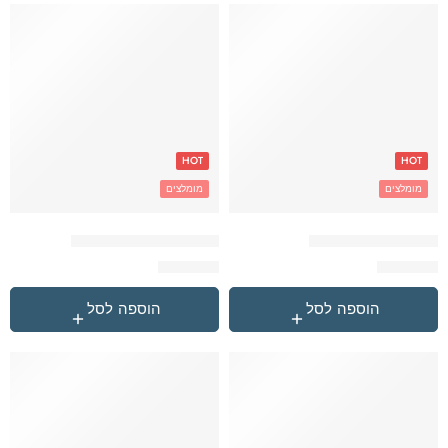
HOT
HOT
מומלצים
מומלצים
שחור Converse תיק
שחור גדול Reebok תיק
₪
229.90
₪
259.90
הוספה לסל
הוספה לסל