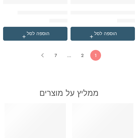
שחור לוגו לבן Under Armour תיק
שחור קלאסי Reebok תיק
₪
159.90
₪
179.90
הוספה לסל
הוספה לסל
7
…
2
1
ממליץ על מוצרים