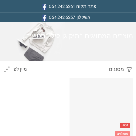
פתח תקוה
054-242-5261
אשקלון
054-242-5257
מוצרים המתויגים “תיק גן לילו וסטיץ'”
מסננים
מיין לפי
בית
HOT
מומלצים