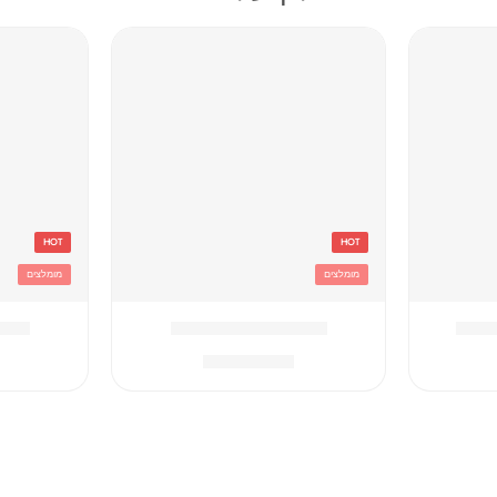
HOT
HOT
מומלצים
מומלצים
וסטיץ
אדום Converse תיק
אפור hampion
₪
259.90