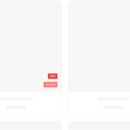
HOT
מומלצים
טרולי גן באטמן
טרולי גן מיניונים
₪
99.90
₪
99.90