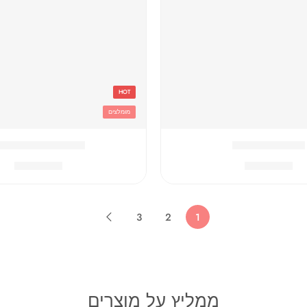
HOT
מומלצים
טרולי גן סימבה
טרולי גן סמי הכבא
₪
99.90
₪
99.90
3
2
1
ממליץ על מוצרים