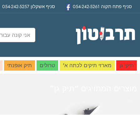
סניף
פתח תקוה
054-242-5261
סניף
אשקלון
054-242-5257
תיקי גן
מארזי תיקים לכתה א'
טרולים
תיק אופנתי
מוצרים המתויגים “תיק גן”
בית