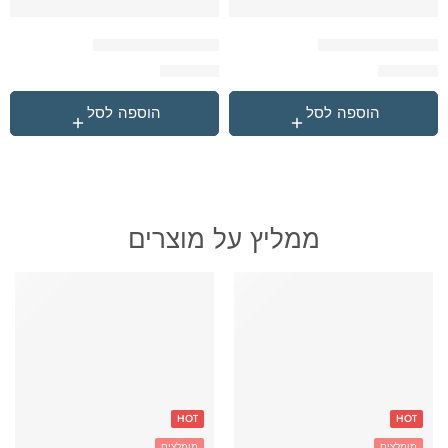
סט ארנבון לכתה א
סט כדור פורח ארנב
₪
379.90
₪
329.90
הוספה לסל
הוספה לסל
ממליץ על מוצרים
HOT
HOT
מומלצים
מומלצים