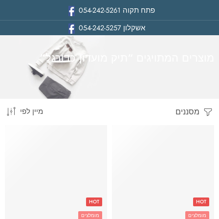
פתח תקוה
054-242-5261
אשקלון
054-242-5257
מוצרים המתויגים “תיק מועדון כדורגל”
מסננים
מיין לפי
בית
HOT
HOT
מומלצים
מומלצים