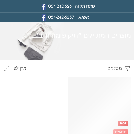
פתח תקוה
054-242-5261
אשקלון
054-242-5257
מוצרים המתויגים “תיק פומה ורוד”
מסננים
מיין לפי
בית
HOT
מומלצים