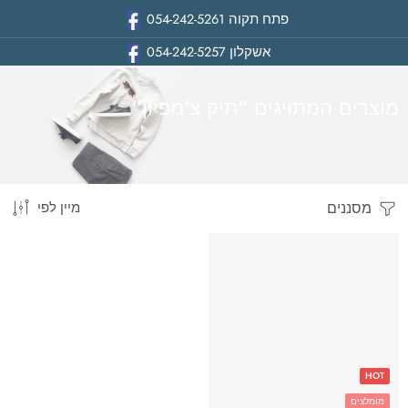
פתח תקוה
054-242-5261
אשקלון
054-242-5257
מוצרים המתויגים “תיק צ'מפיון”
מסננים
מיין לפי
בית
HOT
מומלצים