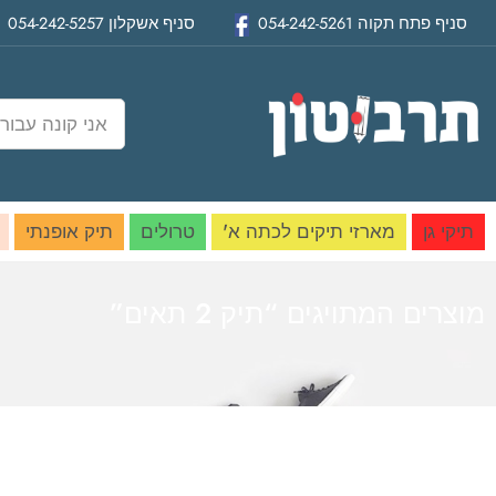
סניף
פתח תקוה
054-242-5261
סניף
אשקלון
054-242-5257
תיקי גן
מארזי תיקים לכתה א'
טרולים
תיק אופנתי
מוצרים המתויגים “תיק 2 תאים”
בית