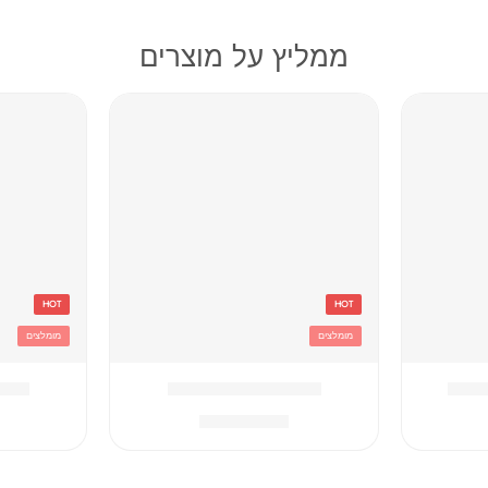
ממליץ על מוצרים
HOT
HOT
מומלצים
מומלצים
וסטיץ
אדום Converse תיק
אפור hampion
₪
259.90