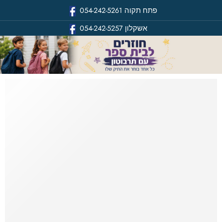
פתח תקוה
054-242-5261
אשקלון
054-242-5257