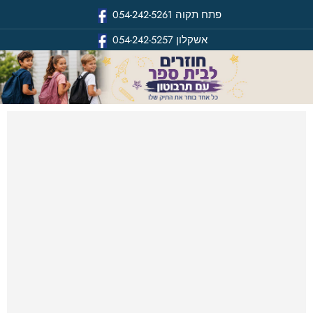
פתח תקוה
054-242-5261
אשקלון
054-242-5257