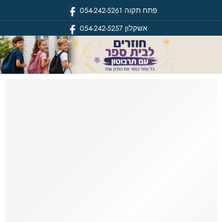
פתח תקוה
054-242-5261
אשקלון
054-242-5257