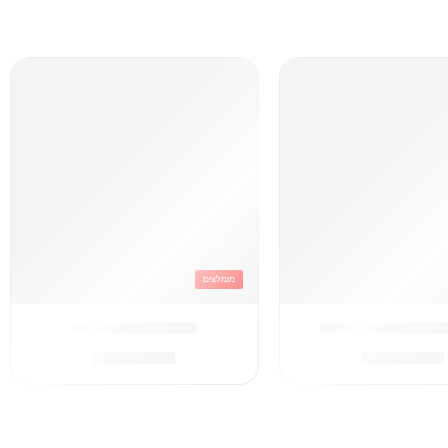
מומלצים
טיפה קרם ממותג
תיק דמוי עור קרם
₪
249.90
₪
249.90