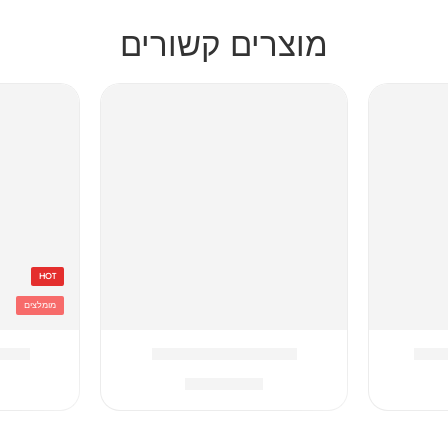
מוצרים קשורים
HOT
מומלצים
 קרן
מארז לכיתה א סוניק
תיק ט
₪
387.90