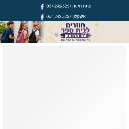
פתח תקוה
054-242-5261
אשקלון
054-242-5257