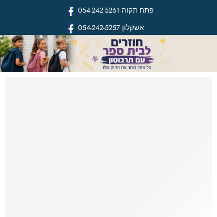
פתח תקוה
054-242-5261
אשקלון
054-242-5257