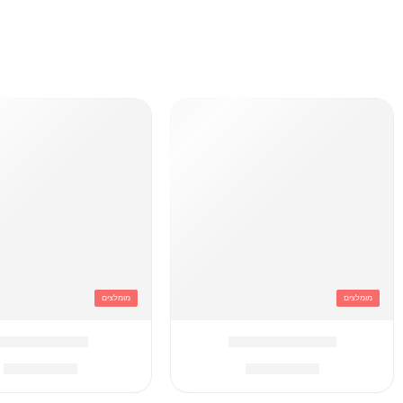
מומלצים
מומלצים
תיק דונאטס סגול
תיק ג'נס OMG
₪
249.90
₪
229.90