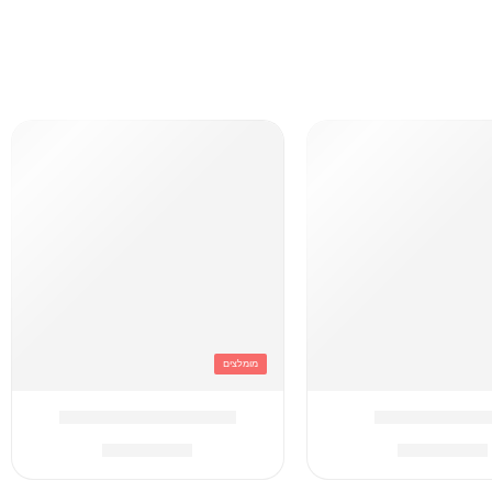
מומלצים
 דמוי עור קרם
תיק קוויליט חום + סרט
₪
249.90
₪
249.90