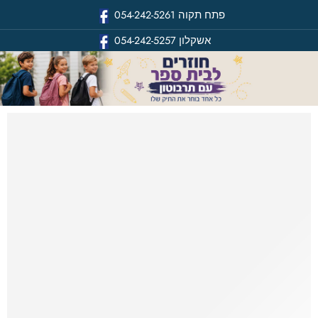
פתח תקוה
054-242-5261
אשקלון
054-242-5257