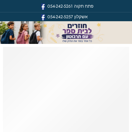
פתח תקוה
054-242-5261
אשקלון
054-242-5257