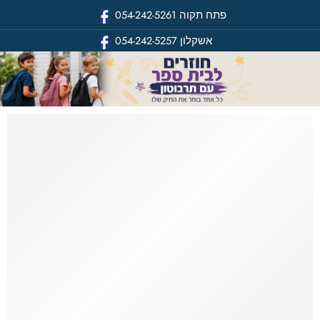
פתח תקוה
054-242-5261
אשקלון
054-242-5257