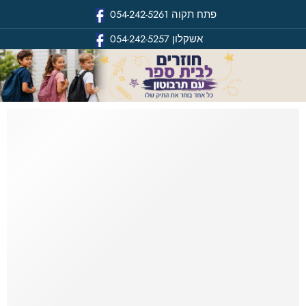
פתח תקוה
054-242-5261
אשקלון
054-242-5257