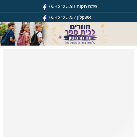
פתח תקוה
054-242-5261
אשקלון
054-242-5257