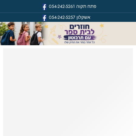
פתח תקוה
054-242-5261
אשקלון
054-242-5257