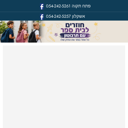
פתח תקוה
054-242-5261
אשקלון
054-242-5257