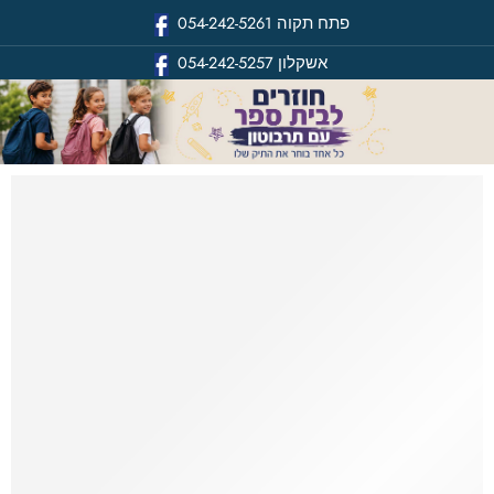
פתח תקוה
054-242-5261
אשקלון
054-242-5257