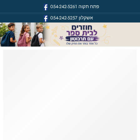
פתח תקוה
054-242-5261
אשקלון
054-242-5257